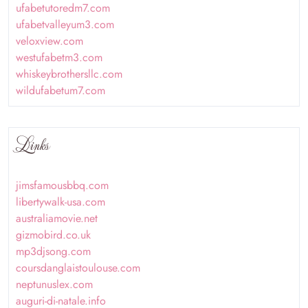
ufabetutoredm7.com
ufabetvalleyum3.com
veloxview.com
westufabetm3.com
whiskeybrothersllc.com
wildufabetum7.com
Links
jimsfamousbbq.com
libertywalk-usa.com
australiamovie.net
gizmobird.co.uk
mp3djsong.com
coursdanglaistoulouse.com
neptunuslex.com
auguri-di-natale.info