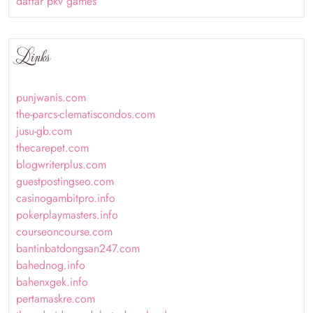
daftar pkv games
Links
punjwanis.com
the-parcs-clematiscondos.com
jusu-gb.com
thecarepet.com
blogwriterplus.com
guestpostingseo.com
casinogambitpro.info
pokerplaymasters.info
courseoncourse.com
bantinbatdongsan247.com
bahednog.info
bahenxgek.info
pertamaskre.com