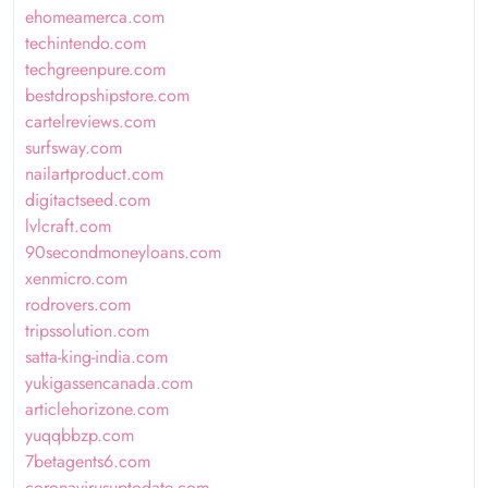
ehomeamerca.com
techintendo.com
techgreenpure.com
bestdropshipstore.com
cartelreviews.com
surfsway.com
nailartproduct.com
digitactseed.com
lvlcraft.com
90secondmoneyloans.com
xenmicro.com
rodrovers.com
tripssolution.com
satta-king-india.com
yukigassencanada.com
articlehorizone.com
yuqqbbzp.com
7betagents6.com
coronavirusuptodate.com