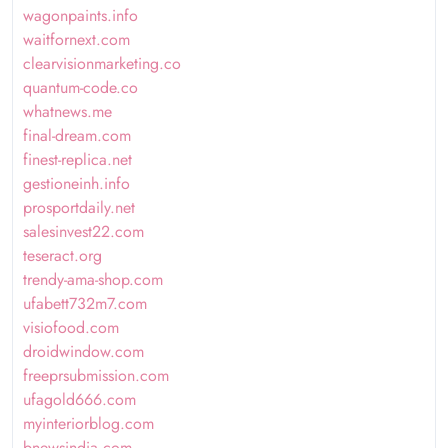
wagonpaints.info
waitfornext.com
clearvisionmarketing.co
quantum-code.co
whatnews.me
final-dream.com
finest-replica.net
gestioneinh.info
prosportdaily.net
salesinvest22.com
teseract.org
trendy-ama-shop.com
ufabett732m7.com
visiofood.com
droidwindow.com
freeprsubmission.com
ufagold666.com
myinteriorblog.com
bnewsindia.com