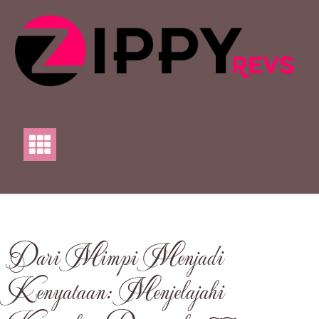
Skip
to
content
Dari Mimpi Menjadi
Kenyataan: Menjelajahi