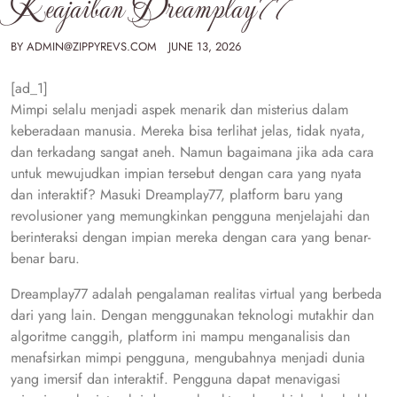
Keajaiban Dreamplay77
BY
ADMIN@ZIPPYREVS.COM
JUNE 13, 2026
[ad_1]
Mimpi selalu menjadi aspek menarik dan misterius dalam
keberadaan manusia. Mereka bisa terlihat jelas, tidak nyata,
dan terkadang sangat aneh. Namun bagaimana jika ada cara
untuk mewujudkan impian tersebut dengan cara yang nyata
dan interaktif? Masuki Dreamplay77, platform baru yang
revolusioner yang memungkinkan pengguna menjelajahi dan
berinteraksi dengan impian mereka dengan cara yang benar-
benar baru.
Dreamplay77 adalah pengalaman realitas virtual yang berbeda
dari yang lain. Dengan menggunakan teknologi mutakhir dan
algoritme canggih, platform ini mampu menganalisis dan
menafsirkan mimpi pengguna, mengubahnya menjadi dunia
yang imersif dan interaktif. Pengguna dapat menavigasi