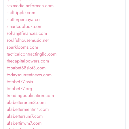
sexmedicineformen.com
shiftripple.com
slotterpercaya.co
smartcoolbox.com
sohanjitfinances.com
soulfulhousemusic.net
sparklooms.com
tacticalcontractingllc.com
thecapitalpowers.com
tobabet88slot3.com
todayscurrentnews.com
totobet77.asia
totobet77.org
trendingpublication.com
ufabettererum3.com
ufabettermentm4.com
ufabettersum7.com
ufabettinwm7.com