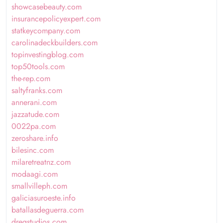
showcasebeauty.com
insurancepolicyexpert.com
statkeycompany.com
carolinadeckbuilders.com
topinvestingblog.com
top50tools.com
the-rep.com
saltyfranks.com
annerani.com
jazzatude.com
0022pa.com
zeroshare.info
bilesinc.com
milaretreatnz.com
modaagi.com
smallvilleph.com
galiciasuroeste.info
batallasdeguerra.com
dregstudios.com