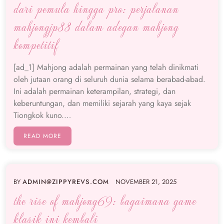
dari pemula hingga pro: perjalanan
mahjongjp88 dalam adegan mahjong
kompetitif
[ad_1] Mahjong adalah permainan yang telah dinikmati
oleh jutaan orang di seluruh dunia selama berabad-abad.
Ini adalah permainan keterampilan, strategi, dan
keberuntungan, dan memiliki sejarah yang kaya sejak
Tiongkok kuno.…
READ MORE
BY
ADMIN@ZIPPYREVS.COM
NOVEMBER 21, 2025
the rise of mahjong69: bagaimana game
klasik ini kembali