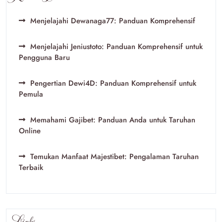
Menjelajahi Dewanaga77: Panduan Komprehensif
Menjelajahi Jeniustoto: Panduan Komprehensif untuk
Pengguna Baru
Pengertian Dewi4D: Panduan Komprehensif untuk
Pemula
Memahami Gajibet: Panduan Anda untuk Taruhan
Online
Temukan Manfaat Majestibet: Pengalaman Taruhan
Terbaik
Links