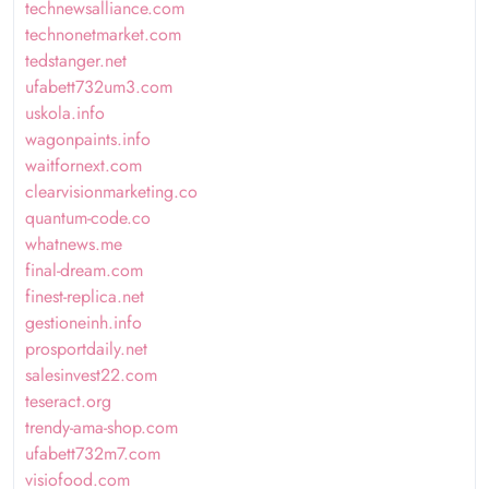
technewsalliance.com
technonetmarket.com
tedstanger.net
ufabett732um3.com
uskola.info
wagonpaints.info
waitfornext.com
clearvisionmarketing.co
quantum-code.co
whatnews.me
final-dream.com
finest-replica.net
gestioneinh.info
prosportdaily.net
salesinvest22.com
teseract.org
trendy-ama-shop.com
ufabett732m7.com
visiofood.com