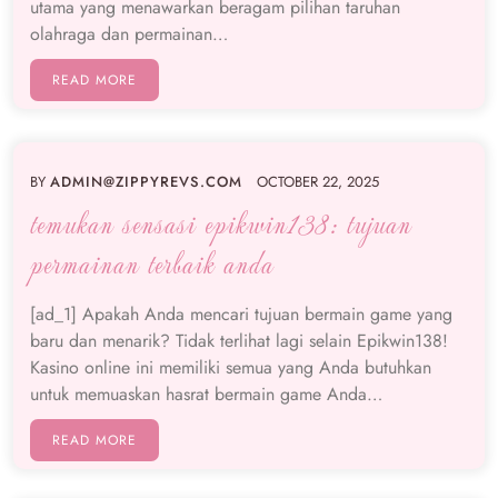
utama yang menawarkan beragam pilihan taruhan
olahraga dan permainan…
READ MORE
BY
ADMIN@ZIPPYREVS.COM
OCTOBER 22, 2025
temukan sensasi epikwin138: tujuan
permainan terbaik anda
[ad_1] Apakah Anda mencari tujuan bermain game yang
baru dan menarik? Tidak terlihat lagi selain Epikwin138!
Kasino online ini memiliki semua yang Anda butuhkan
untuk memuaskan hasrat bermain game Anda…
READ MORE