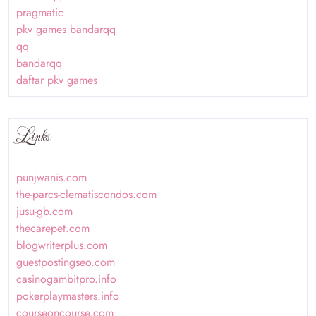
pragmatic
pkv games bandarqq
qq
bandarqq
daftar pkv games
Links
punjwanis.com
the-parcs-clematiscondos.com
jusu-gb.com
thecarepet.com
blogwriterplus.com
guestpostingseo.com
casinogambitpro.info
pokerplaymasters.info
courseoncourse.com