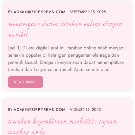
BY
ADMIN@ZIPPYREVS.COM
SEPTEMBER 15, 2025
menavigasi dunia taruhan online dengan
navibet
[ad_1] Di era digital saat ini, taruhan online telah menjadi
semakin populer di kalangan penggemar olahraga dan
petaruh kasual. Dengan kenyamanan dapat menempatkan
taruhan dari kenyamanan rumah Anda sendiri atau…
READ MORE
BY
ADMIN@ZIPPYREVS.COM
AUGUST 14, 2025
temukan kegembiraan miabet88: tujuan
taruhan anda