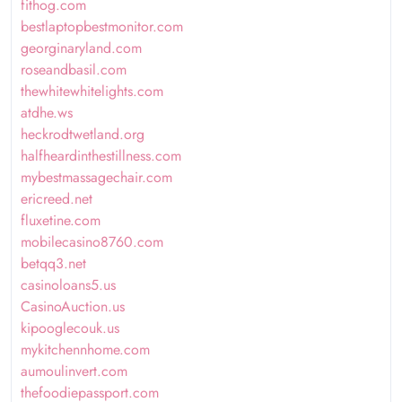
fithog.com
bestlaptopbestmonitor.com
georginaryland.com
roseandbasil.com
thewhitewhitelights.com
atdhe.ws
heckrodtwetland.org
halfheardinthestillness.com
mybestmassagechair.com
ericreed.net
fluxetine.com
mobilecasino8760.com
betqq3.net
casinoloans5.us
CasinoAuction.us
kipooglecouk.us
mykitchennhome.com
aumoulinvert.com
thefoodiepassport.com