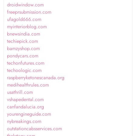
droidwindow.com
freeprsubmission.com
ufagold666.com
myinteriorblog.com
bnewsindia.com
techiepick.com
bamzyshop.com
pondycars.com
techonfutures.com
techoologic.com
raspberryketonescanada.org
medihealthrules.com
usathrill.com
vshapedental.com
canfandalucia.org
yourengineguide.com
nybreakings.com
outstationcabsservices.com
thekrtagy.com