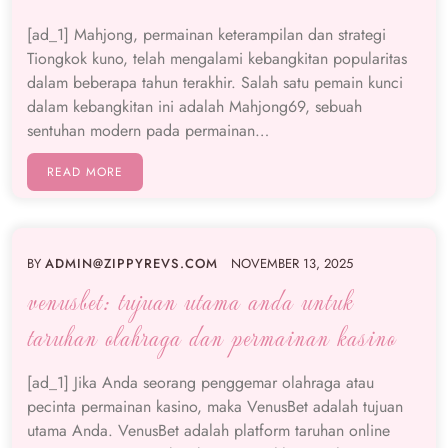
[ad_1] Mahjong, permainan keterampilan dan strategi
Tiongkok kuno, telah mengalami kebangkitan popularitas
dalam beberapa tahun terakhir. Salah satu pemain kunci
dalam kebangkitan ini adalah Mahjong69, sebuah
sentuhan modern pada permainan…
READ MORE
BY
ADMIN@ZIPPYREVS.COM
NOVEMBER 13, 2025
venusbet: tujuan utama anda untuk
taruhan olahraga dan permainan kasino
[ad_1] Jika Anda seorang penggemar olahraga atau
pecinta permainan kasino, maka VenusBet adalah tujuan
utama Anda. VenusBet adalah platform taruhan online