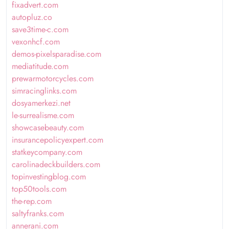
fixadvert.com
autopluz.co
save3time-c.com
vexonhcf.com
demos-pixelsparadise.com
mediatitude.com
prewarmotorcycles.com
simracinglinks.com
dosyamerkezi.net
le-surrealisme.com
showcasebeauty.com
insurancepolicyexpert.com
statkeycompany.com
carolinadeckbuilders.com
topinvestingblog.com
top50tools.com
the-rep.com
saltyfranks.com
annerani.com