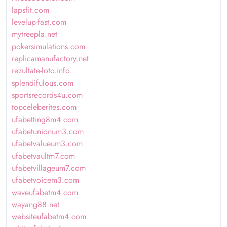
lapsfit.com
levelup-fast.com
mytreepla.net
pokersimulations.com
replicamanufactory.net
rezultate-loto.info
splendifulous.com
sportsrecords4u.com
topceleberites.com
ufabetting8m4.com
ufabetunionum3.com
ufabetvalueum3.com
ufabetvaultm7.com
ufabetvillageum7.com
ufabetvoicem3.com
waveufabetm4.com
wayang88.net
websiteufabetm4.com