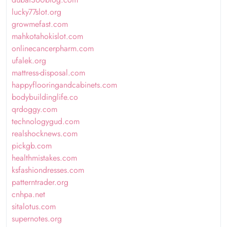
lucky77slot.org
growmefast.com
mahkotahokislot.com
onlinecancerpharm.com
ufalek.org
mattress-disposal.com
happyflooringandcabinets.com
bodybuildinglife.co
qrdoggy.com
technologygud.com
realshocknews.com
pickgb.com
healthmistakes.com
ksfashiondresses.com
patterntrader.org
cnhpa.net
sitalotus.com
supernotes.org