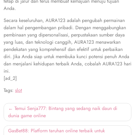
tetap di jalur dan terus membuat kemajuan menuju tujuan
Anda.
Secara keseluruhan, AURA123 adalah pengubah permainan
dalam hal pengembangan pribadi. Dengan menggabungkan
pembinaan yang dipersonalisasi, perpustakaan sumber daya
yang luas, dan teknologi canggih, AURA123 menawarkan
pendekatan yang komprehensif dan efektif untuk perbaikan
diri. Jika Anda siap untuk membuka kunci potensi penuh Anda
dan menjalani kehidupan terbaik Anda, cobalah AURA123 hari
ini.
[ad_2]
Tags:
slot
Post
Temui Senja777: Bintang yang sedang naik daun di
navigation
dunia game online
GasBet88: Platform taruhan online terbaik untuk