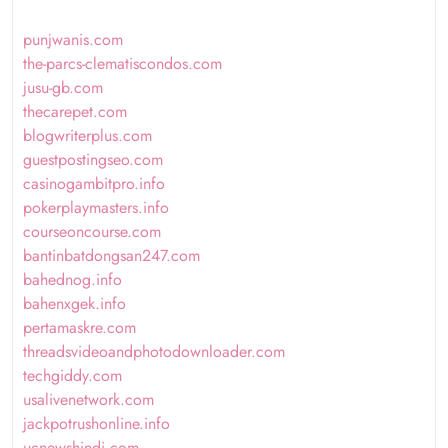
punjwanis.com
the-parcs-clematiscondos.com
jusu-gb.com
thecarepet.com
blogwriterplus.com
guestpostingseo.com
casinogambitpro.info
pokerplaymasters.info
courseoncourse.com
bantinbatdongsan247.com
bahednog.info
bahenxgek.info
pertamaskre.com
threadsvideoandphotodownloader.com
techgiddy.com
usalivenetwork.com
jackpotrushonline.info
ucnewshindi.com