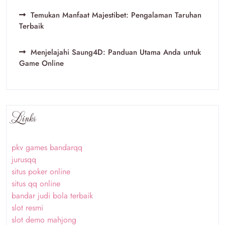
Temukan Manfaat Majestibet: Pengalaman Taruhan
Terbaik
Menjelajahi Saung4D: Panduan Utama Anda untuk
Game Online
Links
pkv games bandarqq
jurusqq
situs poker online
situs qq online
bandar judi bola terbaik
slot resmi
slot demo mahjong