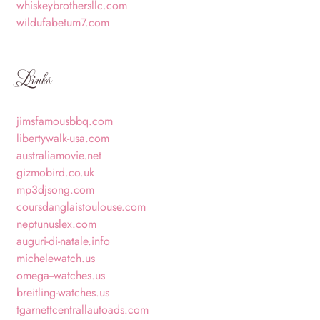
whiskeybrothersllc.com
wildufabetum7.com
Links
jimsfamousbbq.com
libertywalk-usa.com
australiamovie.net
gizmobird.co.uk
mp3djsong.com
coursdanglaistoulouse.com
neptunuslex.com
auguri-di-natale.info
michelewatch.us
omega--watches.us
breitling-watches.us
tgarnettcentrallautoads.com