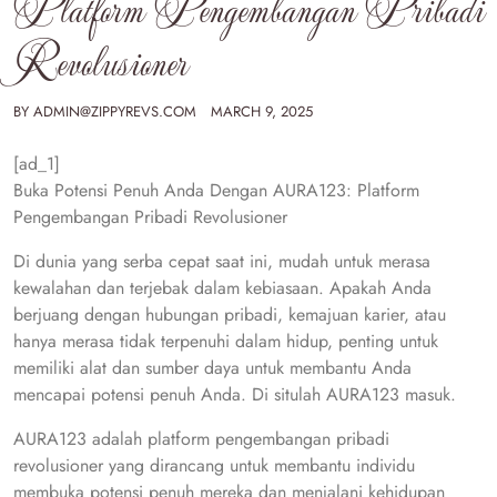
Platform Pengembangan Pribadi
Revolusioner
BY
ADMIN@ZIPPYREVS.COM
MARCH 9, 2025
[ad_1]
Buka Potensi Penuh Anda Dengan AURA123: Platform
Pengembangan Pribadi Revolusioner
Di dunia yang serba cepat saat ini, mudah untuk merasa
kewalahan dan terjebak dalam kebiasaan. Apakah Anda
berjuang dengan hubungan pribadi, kemajuan karier, atau
hanya merasa tidak terpenuhi dalam hidup, penting untuk
memiliki alat dan sumber daya untuk membantu Anda
mencapai potensi penuh Anda. Di situlah AURA123 masuk.
AURA123 adalah platform pengembangan pribadi
revolusioner yang dirancang untuk membantu individu
membuka potensi penuh mereka dan menjalani kehidupan