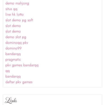
demo mahjong
situs qq
live hk lotto
slot demo pg soft
slot demo
slot demo
demo slot pg
dominoqq pkv
domino99
bandarqq
pragmatic
pkv games bandarqq
qq
bandarqq
daftar pkv games
Links