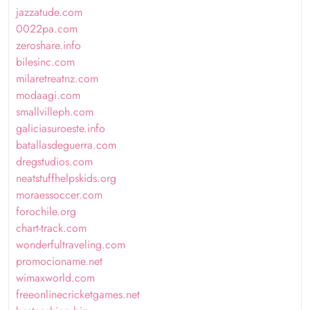
jazzatude.com
0022pa.com
zeroshare.info
bilesinc.com
milaretreatnz.com
modaagi.com
smallvilleph.com
galiciasuroeste.info
batallasdeguerra.com
dregstudios.com
neatstuffhelpskids.org
moraessoccer.com
forochile.org
chart-track.com
wonderfultraveling.com
promocioname.net
wimaxworld.com
freeonlinecricketgames.net