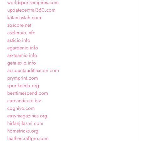
worldsportsempires.com
updatecentral360.com
katamastah.com
zqscore.net
aseleraio.info
asticio.info
egardenio.info
arxteamio.info
getalexio.info
accountaudittaxcon.com
prymprint.com
sportkeeda.org
besttimespend.com
careandcure.biz
cogniyo.com
easymagazines.org
hirfanjilasmi.com
hometricks.org
leathercraftpro.com