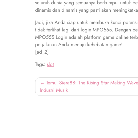
seluruh dunia yang semuanya berkumpul untuk 
dinamis dan dinamis yang pasti akan meningkat
Jadi, jika Anda siap untuk membuka kunci poten
tidak terlihat lagi dari login MPO555. Dengan be
MPO555 Login adalah platform game online terbai
perjalanan Anda menuju kehebatan game!
[ad_2]
Tags:
slot
Post
Temui Siera88: The Rising Star Making Wave
Industri Musik
navigation