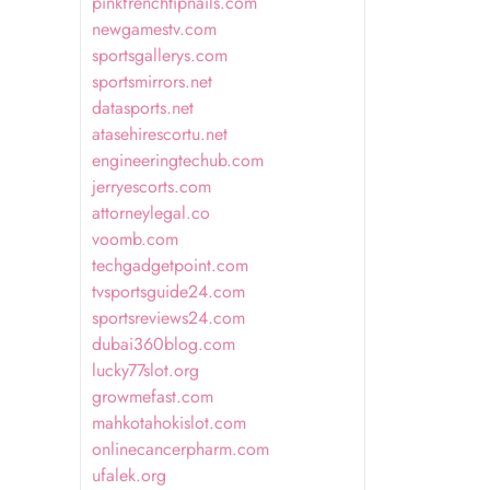
pinkfrenchtipnails.com
newgamestv.com
sportsgallerys.com
sportsmirrors.net
datasports.net
atasehirescortu.net
engineeringtechub.com
jerryescorts.com
attorneylegal.co
voomb.com
techgadgetpoint.com
tvsportsguide24.com
sportsreviews24.com
dubai360blog.com
lucky77slot.org
growmefast.com
mahkotahokislot.com
onlinecancerpharm.com
ufalek.org