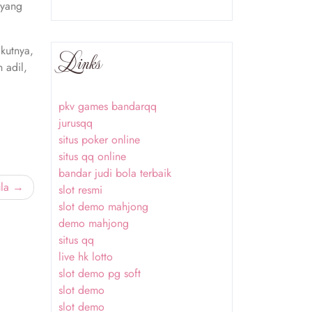
 yang
kutnya,
Links
 adil,
pkv games bandarqq
jurusqq
situs poker online
situs qq online
bandar judi bola terbaik
la
slot resmi
slot demo mahjong
demo mahjong
situs qq
live hk lotto
slot demo pg soft
slot demo
slot demo