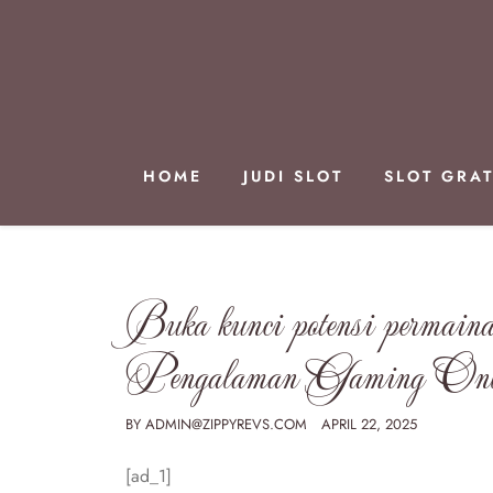
Skip
to
content
HOME
JUDI SLOT
SLOT GRAT
Buka kunci potensi per
Pengalaman Gaming Onli
BY
ADMIN@ZIPPYREVS.COM
APRIL 22, 2025
[ad_1]