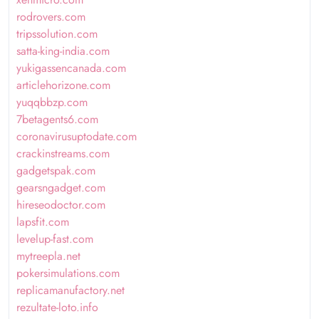
rodrovers.com
tripssolution.com
satta-king-india.com
yukigassencanada.com
articlehorizone.com
yuqqbbzp.com
7betagents6.com
coronavirusuptodate.com
crackinstreams.com
gadgetspak.com
gearsngadget.com
hireseodoctor.com
lapsfit.com
levelup-fast.com
mytreepla.net
pokersimulations.com
replicamanufactory.net
rezultate-loto.info