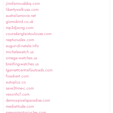
jimsfamousbbq.com
libertywalk-usa.com
australiamovie.net
gizmobird.co.uk
mp3djsong.com
coursdanglaistoulouse.com
neptunuslex.com
auguri-di-natale.info
michelewatch.us
omega--watches.us
breitling-watches.us
tgarnettcentrallautoads.com
fixadvert.com
autopluz.co
save3time-c.com
vexonhcf.com
demos-pixelsparadise.com
mediatitude.com
prewarmotorcycles.com