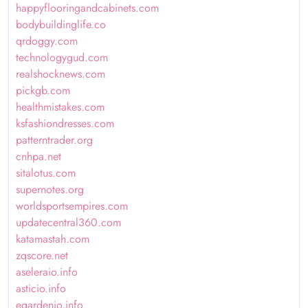
happyflooringandcabinets.com
bodybuildinglife.co
qrdoggy.com
technologygud.com
realshocknews.com
pickgb.com
healthmistakes.com
ksfashiondresses.com
patterntrader.org
cnhpa.net
sitalotus.com
supernotes.org
worldsportsempires.com
updatecentral360.com
katamastah.com
zqscore.net
aseleraio.info
asticio.info
egardenio.info