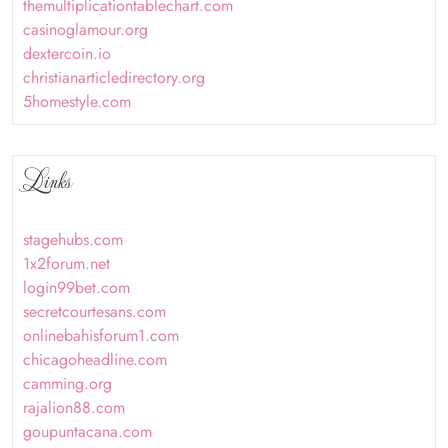
themultiplicationtablechart.com
casinoglamour.org
dextercoin.io
christianarticledirectory.org
5homestyle.com
Links
stagehubs.com
1x2forum.net
login99bet.com
secretcourtesans.com
onlinebahisforum1.com
chicagoheadline.com
camming.org
rajalion88.com
goupuntacana.com