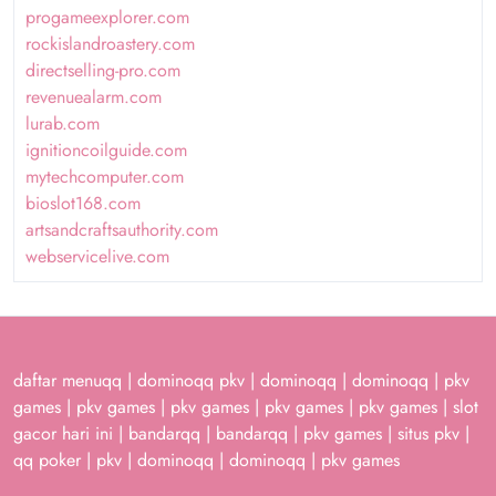
progameexplorer.com
rockislandroastery.com
directselling-pro.com
revenuealarm.com
lurab.com
ignitioncoilguide.com
mytechcomputer.com
bioslot168.com
artsandcraftsauthority.com
webservicelive.com
daftar menuqq
|
dominoqq pkv
|
dominoqq
|
dominoqq
|
pkv
games
|
pkv games
|
pkv games
|
pkv games
|
pkv games
|
slot
gacor hari ini
|
bandarqq
|
bandarqq
|
pkv games
|
situs pkv
|
qq poker
|
pkv
|
dominoqq
|
dominoqq
|
pkv games