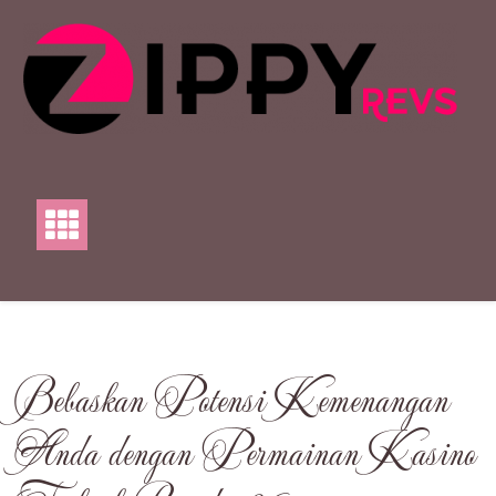
Skip
to
content
Bebaskan Potensi Kemenangan
Anda dengan Permainan Kasino