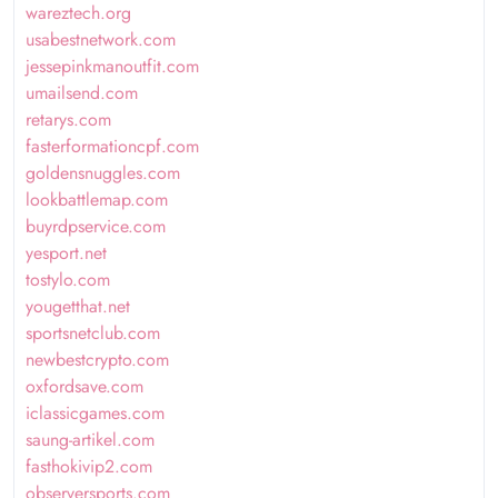
wareztech.org
usabestnetwork.com
jessepinkmanoutfit.com
umailsend.com
retarys.com
fasterformationcpf.com
goldensnuggles.com
lookbattlemap.com
buyrdpservice.com
yesport.net
tostylo.com
yougetthat.net
sportsnetclub.com
newbestcrypto.com
oxfordsave.com
iclassicgames.com
saung-artikel.com
fasthokivip2.com
observersports.com