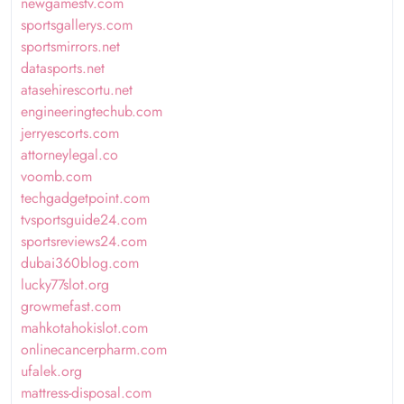
newgamestv.com
sportsgallerys.com
sportsmirrors.net
datasports.net
atasehirescortu.net
engineeringtechub.com
jerryescorts.com
attorneylegal.co
voomb.com
techgadgetpoint.com
tvsportsguide24.com
sportsreviews24.com
dubai360blog.com
lucky77slot.org
growmefast.com
mahkotahokislot.com
onlinecancerpharm.com
ufalek.org
mattress-disposal.com