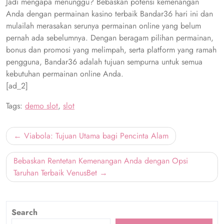
Jadi mengapa menunggu? Bebaskan potensi kemenangan
Anda dengan permainan kasino terbaik Bandar36 hari ini dan
mulailah merasakan serunya permainan online yang belum
pernah ada sebelumnya. Dengan beragam pilihan permainan,
bonus dan promosi yang melimpah, serta platform yang ramah
pengguna, Bandar36 adalah tujuan sempurna untuk semua
kebutuhan permainan online Anda.
[ad_2]
Tags:
demo slot
,
slot
Post
Viabola: Tujuan Utama bagi Pencinta Alam
navigation
Bebaskan Rentetan Kemenangan Anda dengan Opsi
Taruhan Terbaik VenusBet
Search