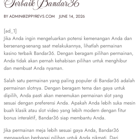
Terbaik Bandar36
BY
ADMIN@ZIPPYREVS.COM
JUNE 14, 2026
[ad_1]
Jika Anda ingin mengeluarkan potensi kemenangan Anda dan
bersenang-senang saat melakukannya, lihatlah permainan
kasino terbaik Bandar36. Dengan beragam pilihan permainan,
Anda tidak akan pernah kehabisan pilihan untuk menghibur
dan membuat Anda nyaman.
Salah satu permainan yang paling populer di Bandar36 adalah
permainan slotnya. Dengan beragam tema dan gaya untuk
dipilih, Anda pasti akan menemukan permainan slot yang
sesuai dengan preferensi Anda. Apakah Anda lebih suka mesin
buah klasik atau slot video yang lebih modern dengan fitur
bonus interaktif, Bandar36 siap membantu Anda.
Jika permainan meja lebih sesuai gaya Anda, Bandar36
menawarkan berbagai pilihan untuk Anda nikmati. Dari