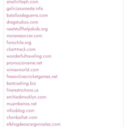
smallvilleph.com
galiciasuroeste.info
batallasdeguerra.com
dregstudios.com
neatstuffhelpskids.org
moraessoccer.com
forochile.org
chart-track.com
wonderfultraveling.com
promocioname.net
wimaxworld.com
freeonlinecricketgames.net
bestcashing.biz
firerestrictions.us
archiesbrooklyn.com
muambeiros.net
infozblog.com
chonbaihat.com
elblogdeoscargonzalez.com