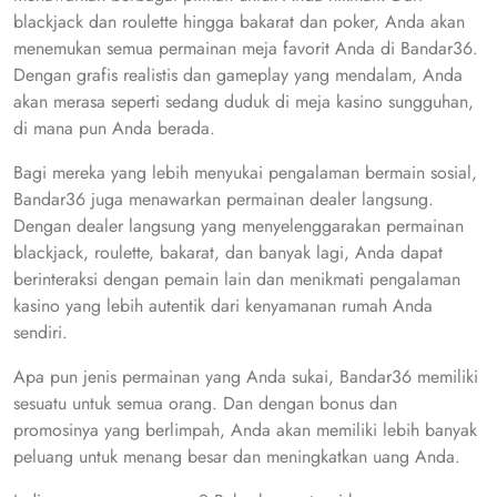
blackjack dan roulette hingga bakarat dan poker, Anda akan
menemukan semua permainan meja favorit Anda di Bandar36.
Dengan grafis realistis dan gameplay yang mendalam, Anda
akan merasa seperti sedang duduk di meja kasino sungguhan,
di mana pun Anda berada.
Bagi mereka yang lebih menyukai pengalaman bermain sosial,
Bandar36 juga menawarkan permainan dealer langsung.
Dengan dealer langsung yang menyelenggarakan permainan
blackjack, roulette, bakarat, dan banyak lagi, Anda dapat
berinteraksi dengan pemain lain dan menikmati pengalaman
kasino yang lebih autentik dari kenyamanan rumah Anda
sendiri.
Apa pun jenis permainan yang Anda sukai, Bandar36 memiliki
sesuatu untuk semua orang. Dan dengan bonus dan
promosinya yang berlimpah, Anda akan memiliki lebih banyak
peluang untuk menang besar dan meningkatkan uang Anda.