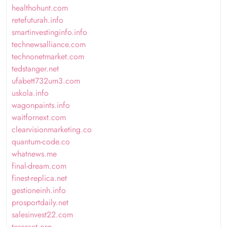
healthohunt.com
retefuturah.info
smartinvestinginfo.info
technewsalliance.com
technonetmarket.com
tedstanger.net
ufabett732um3.com
uskola.info
wagonpaints.info
waitfornext.com
clearvisionmarketing.co
quantum-code.co
whatnews.me
final-dream.com
finest-replica.net
gestioneinh.info
prosportdaily.net
salesinvest22.com
teseract.org