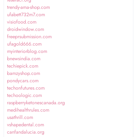
trendy-ama-shop.com
ufabett732m7.com
visiofood.com
droidwindow.com
freeprsubmission.com
ufagold666.com
myinteriorblog.com
bnewsindia.com
techiepick.com
bamzyshop.com
pondycars.com
techonfutures.com
techoologic.com
raspberryketonescanada.org
medihealthrules.com
usathrill.com
vshapedental.com
canfandalucia.org