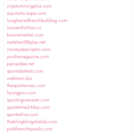
cryptominingplus.com
aquinoticiaspe.com
longhairedfrenchbulldog.com
lawyersforhire.co
businemarket.com
matahari88play.net
moneydescriptor.com
youthsmagazine.com
painaidee.net
sportsdarkest.com
webtoon.biz
thesportswires.com
hyungpro.com
sportingnewsnet.com
sportstime24day.com
sporteslive.com
theblingblingshields.com
pinkfrenchtipnails.com