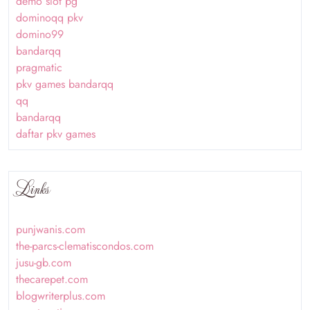
demo slot pg
dominoqq pkv
domino99
bandarqq
pragmatic
pkv games bandarqq
qq
bandarqq
daftar pkv games
Links
punjwanis.com
the-parcs-clematiscondos.com
jusu-gb.com
thecarepet.com
blogwriterplus.com