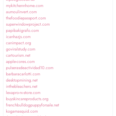
mykitchennhome.com
aumoulinvert.com
thefoodiepassport.com
superwindowproject.com
papibakigrafo.com
icanhazjs.com
canimpact.org
goviralstudy.com
cartourism.net
apple-cores.com
pulserasdeactividad10.com
barbaracarlotti.com
desktopmining.net
inthebleachers.net
lexapro-rx-store.com
buyskincareproducts.org
frenchbulldogpuppyforsale.net
kogamasquid.com