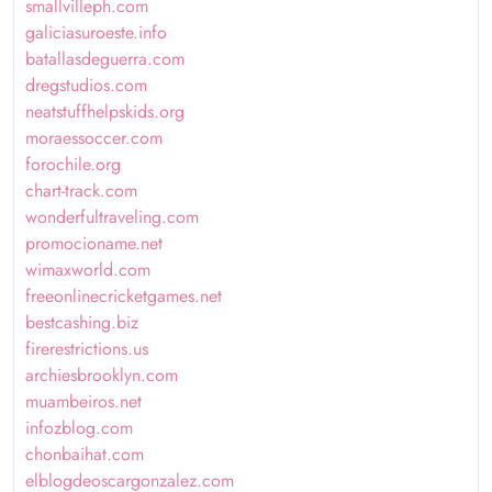
smallvilleph.com
galiciasuroeste.info
batallasdeguerra.com
dregstudios.com
neatstuffhelpskids.org
moraessoccer.com
forochile.org
chart-track.com
wonderfultraveling.com
promocioname.net
wimaxworld.com
freeonlinecricketgames.net
bestcashing.biz
firerestrictions.us
archiesbrooklyn.com
muambeiros.net
infozblog.com
chonbaihat.com
elblogdeoscargonzalez.com