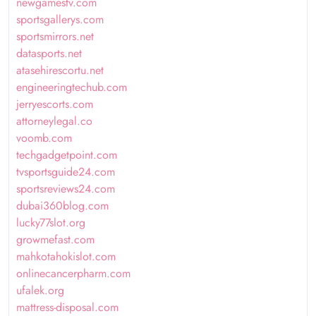
newgamestv.com
sportsgallerys.com
sportsmirrors.net
datasports.net
atasehirescortu.net
engineeringtechub.com
jerryescorts.com
attorneylegal.co
voomb.com
techgadgetpoint.com
tvsportsguide24.com
sportsreviews24.com
dubai360blog.com
lucky77slot.org
growmefast.com
mahkotahokislot.com
onlinecancerpharm.com
ufalek.org
mattress-disposal.com