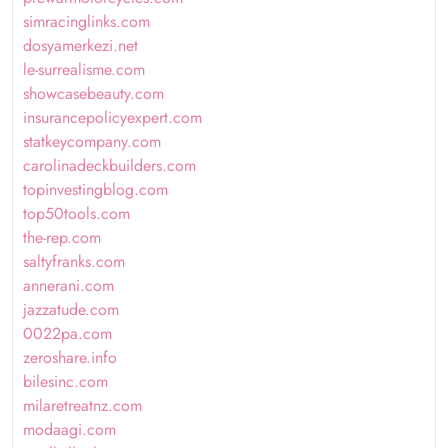
simracinglinks.com
dosyamerkezi.net
le-surrealisme.com
showcasebeauty.com
insurancepolicyexpert.com
statkeycompany.com
carolinadeckbuilders.com
topinvestingblog.com
top50tools.com
the-rep.com
saltyfranks.com
annerani.com
jazzatude.com
0022pa.com
zeroshare.info
bilesinc.com
milaretreatnz.com
modaagi.com