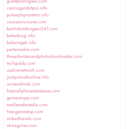
guestpostingseo.com
casinogambitpro.info
pokerplaymasters.info
courseoncourse.com
bantinbatdongsan247.com
bahednog.info
bahenxgek.info
pertamaskre.com
threadsvideoandphotodownloader.com
techgiddy.com
usalivenetwork.com
jackpotrushonline.info
ucnewshindi.com
freecellphonedatabase.com
gamersrope.com
exellewebmedia.com
free-gamestop.com
sinbadtravels.com
ukmagzine.com