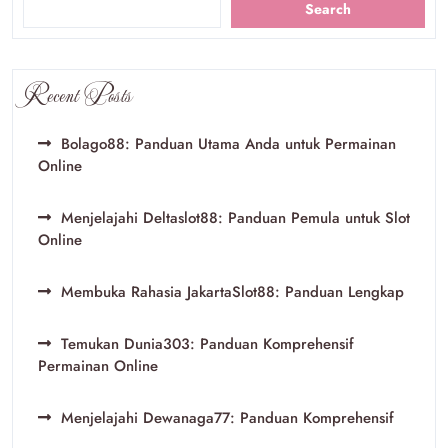
Search
Recent Posts
Bolago88: Panduan Utama Anda untuk Permainan
Online
Menjelajahi Deltaslot88: Panduan Pemula untuk Slot
Online
Membuka Rahasia JakartaSlot88: Panduan Lengkap
Temukan Dunia303: Panduan Komprehensif
Permainan Online
Menjelajahi Dewanaga77: Panduan Komprehensif