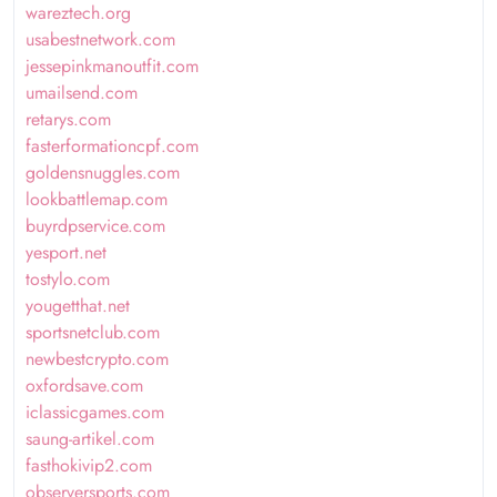
wareztech.org
usabestnetwork.com
jessepinkmanoutfit.com
umailsend.com
retarys.com
fasterformationcpf.com
goldensnuggles.com
lookbattlemap.com
buyrdpservice.com
yesport.net
tostylo.com
yougetthat.net
sportsnetclub.com
newbestcrypto.com
oxfordsave.com
iclassicgames.com
saung-artikel.com
fasthokivip2.com
observersports.com