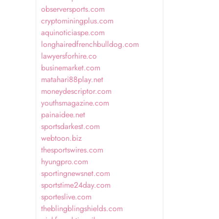
observersports.com
cryptominingplus.com
aquinoticiaspe.com
longhairedfrenchbulldog.com
lawyersforhire.co
businemarket.com
matahari88play.net
moneydescriptor.com
youthsmagazine.com
painaidee.net
sportsdarkest.com
webtoon.biz
thesportswires.com
hyungpro.com
sportingnewsnet.com
sportstime24day.com
sporteslive.com
theblingblingshields.com