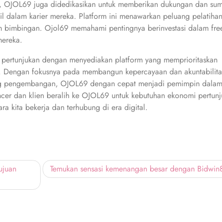
il, OJOL69 juga didedikasikan untuk memberikan dukungan dan su
il dalam karier mereka. Platform ini menawarkan peluang pelatiha
 bimbingan. Ojol69 memahami pentingnya berinvestasi dalam fre
ereka.
 pertunjukan dengan menyediakan platform yang memprioritaskan
er. Dengan fokusnya pada membangun kepercayaan dan akuntabilitas
ang pengembangan, OJOL69 dengan cepat menjadi pemimpin dalam
ncer dan klien beralih ke OJOL69 untuk kebutuhan ekonomi pertun
ra kita bekerja dan terhubung di era digital.
ujuan
Temukan sensasi kemenangan besar dengan Bidwin