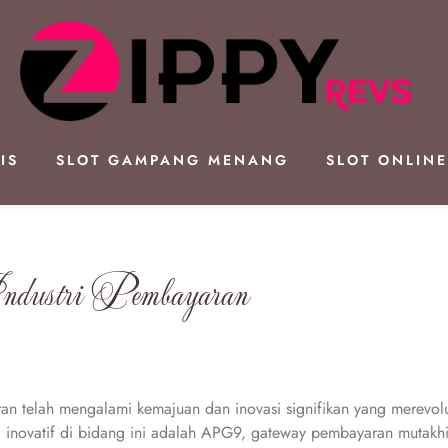
IS
SLOT GAMPANG MENANG
SLOT ONLINE
ustri Pembayaran
ran telah mengalami kemajuan dan inovasi signifikan yang merevolu
ng inovatif di bidang ini adalah APG9, gateway pembayaran mutakh