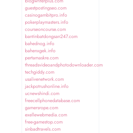
blogwriterplus.com
guestpostingseo.com
casinogambitpro.info
pokerplaymasters.info
courseoncourse.com
bantinbatdongsan247.com
bahednog.info
bahenxgek.info
pertamaskre.com
threadsvideoandphotodownloader.com
techgiddy.com
usalivenetwork.com
jackpotrushonline.info
ucnewshindi.com
freecellphonedatabase.com
gamersrope.com
exellewebmedia.com
free-gamestop.com
sinbadtravels.com