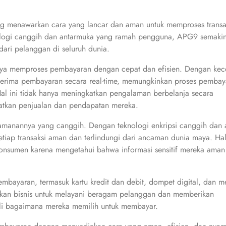
g menawarkan cara yang lancar dan aman untuk memproses transa
ologi canggih dan antarmuka yang ramah pengguna, APG9 semaki
ri pelanggan di seluruh dunia.
nya memproses pembayaran dengan cepat dan efisien. Dengan kec
menerima pembayaran secara real-time, memungkinkan proses pembay
al ini tidak hanya meningkatkan pengalaman berbelanja secara
katkan penjualan dan pendapatan mereka.
amanannya yang canggih. Dengan teknologi enkripsi canggih dan a
iap transaksi aman dan terlindungi dari ancaman dunia maya. Hal
konsumen karena mengetahui bahwa informasi sensitif mereka aman
mbayaran, termasuk kartu kredit dan debit, dompet digital, dan m
kinkan bisnis untuk melayani beragam pelanggan dan memberikan
li bagaimana mereka memilih untuk membayar.