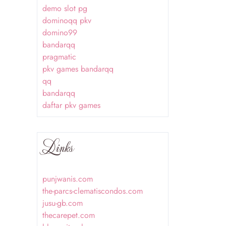
demo slot pg
dominoqq pkv
domino99
bandarqq
pragmatic
pkv games bandarqq
qq
bandarqq
daftar pkv games
Links
punjwanis.com
the-parcs-clematiscondos.com
jusu-gb.com
thecarepet.com