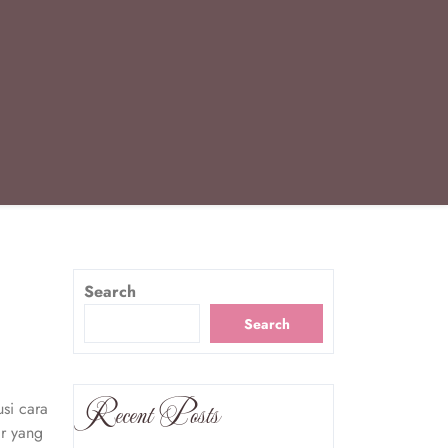
Search
Search
Recent Posts
si cara
ir yang