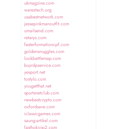
ukmagzine.com
wareztech.org
usabestnetwork.com
jessepinkmanoutfit.com
umailsend.com
retarys.com
fasterformationcpf.com
goldensnuggles.com
lookbattlemap.com
buyrdpservice.com
yesport.net
tostylo.com
yougetthat.net
sportsnetclub.com
newbestcrypto.com
oxfordsave.com
iclassicgames.com
saung-artikel.com
fasthokivip2.com