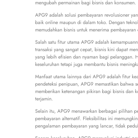
mengubah permainan bagi bisnis dan konsumen.
APG9 adalah solusi pembayaran revolusioner yan
baik online maupun di dalam toko. Dengan tekn
memudahkan bisnis untuk menerima pembayaran da
Salah satu fitur utama APG9 adalah kemampuan
transaksi yang sangat cepat, bisnis kini dapat 
yang lebih efisien dan nyaman bagi pelanggan. H
keseluruhan tetapi juga membantu bisnis mening
Manfaat utama lainnya dari APG9 adalah fitur ke
pendeteksi penipuan, APG9 memastikan bahwa set
memberikan ketenangan pikiran bagi bisnis dan 
terjamin.
Selain itu, APG9 menawarkan berbagai pilihan pe
pembayaran alternatif. Fleksibilitas ini memung
pengalaman pembayaran yang lancar, tidak pedu